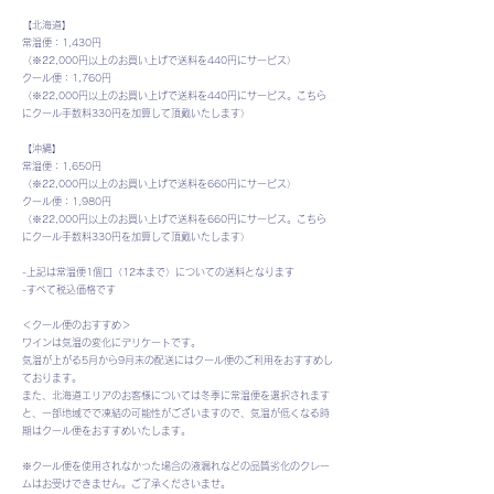
【北海道】
常温便：1,430円
（※22,000円以上のお買い上げで送料を440円にサービス）
クール便：1,760円
（※22,000円以上のお買い上げで送料を440円にサービス。こちら
にクール手数料330円を加算して頂戴いたします）
【沖縄】
常温便：1,650円
（※22,000円以上のお買い上げで送料を660円にサービス）
クール便：1,980円
（※22,000円以上のお買い上げで送料を660円にサービス。こちら
にクール手数料330円を加算して頂戴いたします）
-上記は常温便1個口（12本まで）についての送料となります
-すべて税込価格です
＜クール便のおすすめ＞
ワインは気温の変化にデリケートです。
気温が上がる5月から9月末の配送にはクール便のご利用をおすすめし
ております。
また、北海道エリアのお客様については冬季に常温便を選択されます
と、一部地域でで凍結の可能性がございますので、気温が低くなる時
期はクール便をおすすめいたします。
※クール便を使用されなかった場合の液漏れなどの品質劣化のクレー
ムはお受けできません。ご了承くださいませ。