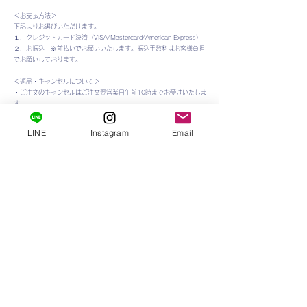
＜お支払方法＞
下記よりお選びいただけます。
１、クレジットカード決済（VISA/Mastercard/American Express）
２、お振込 ※前払いでお願いいたします。振込手数料はお客様負担
でお願いしております。
＜返品・キャンセルについて＞
・ご注文のキャンセルはご注文翌営業日午前10時までお受けいたしま
す。
・商品のお届け後、破損・汚損以外の理由での返品はお受けしており
ません。
LINE
Instagram
Email
予めご了承ください。
※気温が上がる5月から9月末はクール便の利用をおすすめしておりま
す。
（クール便を使用されなかった場合の液漏れなどの品質劣化のクレー
ムはお受けできません。​）
・配送時の破損・汚損、誤品配送交換は当社負担とさせていただきま
す。
商品が到着しましたら、必ずすぐに内容をご確認下さい。
誤配送、輸送時の破損等がございましたら、送料を弊社負担にて返
品・交換させていただきますので、お手数ではございますが、必ずお
届け日より3営業日以内に至急弊店までご連絡くださいませ。
尚、在庫状況により交換できない場合は、ご返金させていただきま
す。