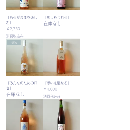
「あるがままを楽し
「癒しをくれる」
む」
在庫なし
価格
￥2,750
消費税込み
NEW
「みんなのためのロ
「想いを馳せる」
ゼ」
価格
￥4,000
在庫なし
消費税込み