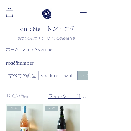
ton côté トン・コテ
​​あなたのとなりに、ワインのある日々を
ホーム
rosé＆amber
rosé＆amber
すべての商品
sparkling
white
rosé＆amber
10点の商品
フィルター・並び替え
NEW
NEW