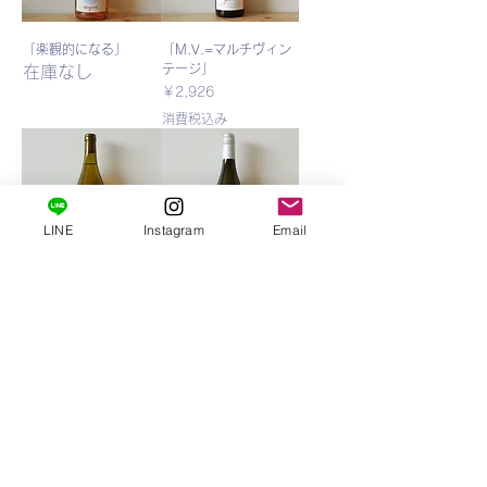
「楽観的になる」
「M.V.=マルチヴィン
テージ」
在庫なし
価格
￥2,926
消費税込み
LINE
Instagram
Email
「地ぶどうを守る」
「逃さないで、
HARAHARA」
価格
￥4,950
価格
￥2,420
消費税込み
消費税込み