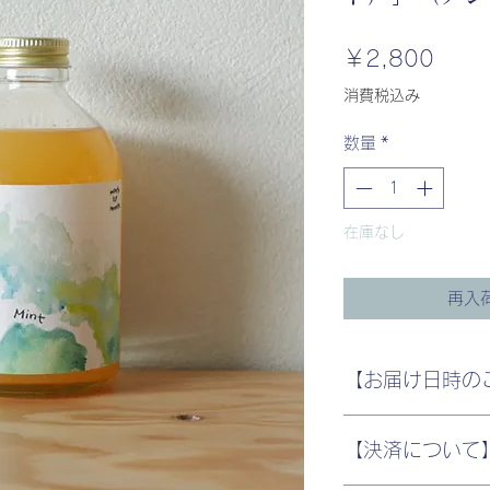
価
￥2,800
格
消費税込み
数量
*
在庫なし
再入
【お届け日時の
＜お届け日時指定
【決済について
ご注文内容が確定
欄をクリックし、