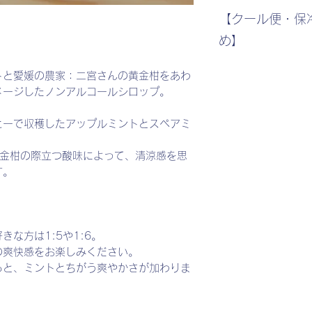
＜宅急便発送のお
い。
【クール便・保
『クレジット決済
※時間帯指定につ
おります。
午前中・14時-16時
め】
銀行振込の振込先
19時-21時から
てご案内させてい
最短日時にて手配
ワインは気温の変
トと愛媛の農家：二宮さんの黄金柑をあわ
場合は一度ご連絡
気温が上がる（日中
メージしたノンアルコールシロップ。
＜店頭受取のお客
＜発送の目安＞
配送にはクール便
このサイトでの『
・在庫のある商品
※6月～10月初旬
ヒーで収穫したアップルミントとスペアミ
『現金決済』にて
⇒1～3営業日中に
は、ワインの品質
（店頭でクレジッ
・おまかせのオー
とさせていただき
黄金柑の際立つ酸味によって、清涼感を思
⇒5～7営業日中に
また、店頭受取の
す。
※上記は目安とな
ッグのご持参をお
発送が混み合って
※クール便や保冷
は上記よりお時間
液漏れなどの品質
ん。ご了承くださ
な方は1:5や1:6。
の爽快感をお楽しみください。
ると、ミントとちがう爽やかさが加わりま