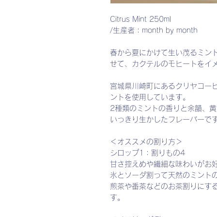
Citrus Mint 250ml
/生産者：month by month
春から夏にかけて生い茂るミン
せて、カクテルのモヒートをイ
宮城県川崎町にあるクリヤコー
ントを使用しています。
2種類のミントの香りと余韻、
いっきり生かしたフレーバーで
＜オススメの割り方＞
シロップ1：割りもの4
甘さ控えめや繊細な味わいがお好き
氷とソーダ割って天然のミント
煎茶や番茶などのお茶割りにす
す。