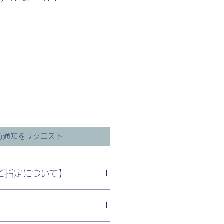
荷通知をリクエスト
ご指定について】
について＞
】
しましたら、カート内の「備考」
ご希望のお届け日時をご入力下さ