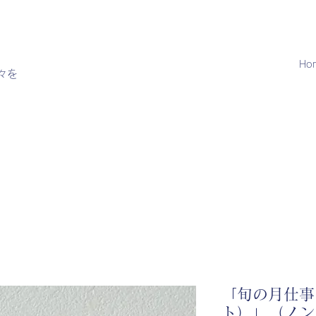
Ho
々を
「旬の月仕事
ト）」（ノン